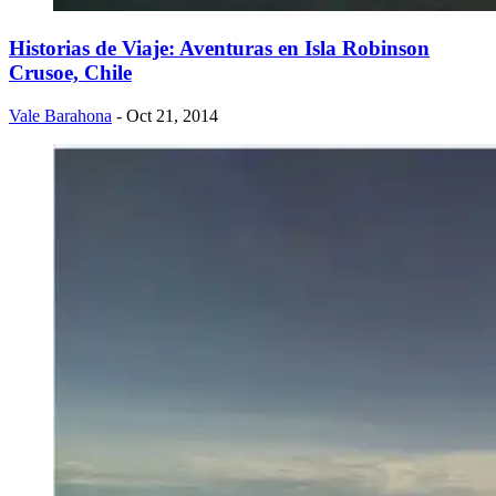
Historias de Viaje: Aventuras en Isla Robinson
Crusoe, Chile
Vale Barahona
- Oct 21, 2014