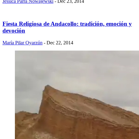
Jessica Parra Nowajewski
- Dec 23, 2014
Fiesta Religiosa de Andacollo: tradición, emoción y
devoción
María Pilar Oyarzún
- Dec 22, 2014