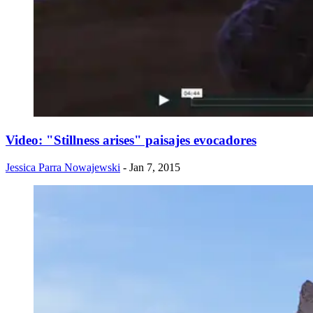
Video: "Stillness arises" paisajes evocadores
Jessica Parra Nowajewski
- Jan 7, 2015